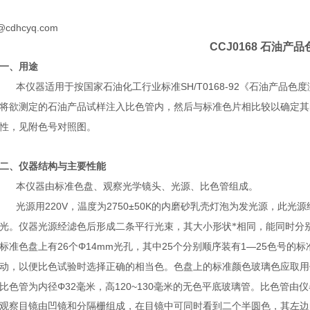
@cdhcyq.com
CCJ0168
石油产品
一、用途
SH/T0168-92
本仪器适用于按国家石油化工行业标准
《石油产品色度
将欲测定的石油产品试样注入比色管内，然后与标准色片相比较以确定其
性，见附色号对照图。
二、仪器结构与主要性能
本仪器由标准色盘、观察光学镜头、光源、比色管组成。
220V
2750±50K
光源用
，温度为
的内磨砂乳壳灯泡为发光源，此光源
光。仪器光源经滤色后形成二条平行光束，其大小形状*相同，能同时分
26
Φ14mm
25
1—25
标准色盘上有
个
光孔，其中
个分别顺序装有
色号的标
动，以便比色试验时选择正确的相当色。色盘上的标准颜色玻璃色应取用
Φ32
120~130
比色管为内径
毫米，高
毫米的无色平底玻璃管。比色管由仪
观察目镜由凹镜和分隔栅组成，在目镜中可同时看到二个半圆色，其左边