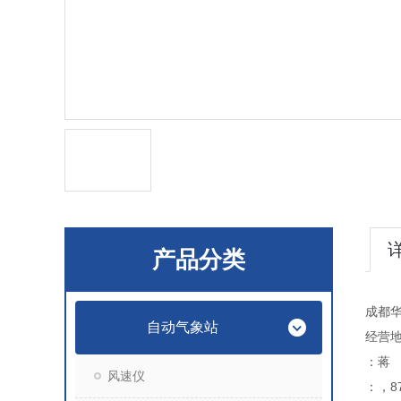
产品分类
成都
自动气象站
经营地
：蒋
风速仪
：，87