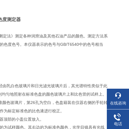
色度测定器
测定法》测定各种润滑油及其他石油产品的颜色。测定方法系
GB/T6540
的色度色号。本仪器表示的色号与
中的色号相当
经由乳白色玻璃片和日光滤光玻璃片后，其光谱特性类似于此
别均匀地照射在标准色盘的颜色玻璃片上和比色管的试样上。
26
准颜色玻璃片，第
孔为空白，色盘籍装在仪器右侧的手轮转
在线咨询
作为标定标准色的比色液进行校正。
器顶部的小盖位置放入。
电话
的为试样颜色。其右边的为标准色颜色，光学目镜具有光线