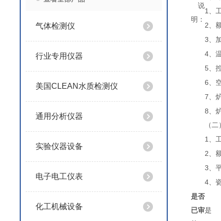
说
1
、
明：
2
气体检测仪
、
3
、
4
、
行业专用仪器
5
、
6
、
美国CLEAN水质检测仪
7
、
8
、
通用分析仪器
（二
1
、
实验仪器设备
2
、
3
、
电子电工仪表
4
、
是否
化工机械设备
已审
是