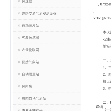
风速仪
：，873240
,
道路交通气象观测设备
:cdhc@cdh
自动蒸发站
本仪
气象传感器
石油
轴箱
农业物联网
一、
便携气象站
1
、
自动雨量站
2
、
机设
风向袋
3
、
校园自动气象站
二、
详细
（一
查看全部产品