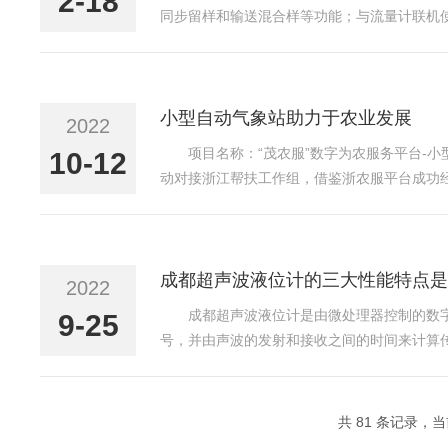
2-18
同步留样和输送混合样等功能；与流量计联机
密码保护、断电保护等保护功能，可实现按定
远程查询留样记录等功能...
小型自动气象站助力于农业发展
2022
项目名称：“茂农服”数字为农服务平台-小
10-12
动对接浙江帮扶工作组，借鉴浙农服平台成功
县巩固拓展脱贫攻坚成果、全面推进乡村振兴
气象采集...
成都超声波液位计的三大性能特点是
2022
成都超声波液位计是由微处理器控制的数
9-25
号，并由声波的发射和接收之间的时间来计算
测量液体高度、罐体高度、物料位置的监测仪表
用直流24v供电时...
共 81 条记录，当