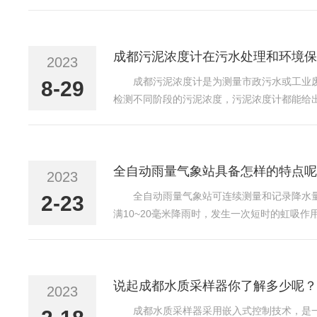
都超声波液位计是测量液体高度、罐体高度、物
出回路独立，当采用...
成都污泥浓度计在污水处理和环境保
2023
成都污泥浓度计是为测量市政污水或工业
8-29
检测不同阶段的污泥浓度，污泥浓度计都能给
能自动补偿因污染而引起的干扰。传感器带有
稳定、使用寿命长的优点...
全自动雨量气象站具备怎样的特点呢
2023
全自动雨量气象站可连续测量和记录降水
2-23
满10~20毫米降雨时，发生一次短时的虹吸
测量器为两个三角形翻斗，每次只有其中的一个
水口，翻斗交...
说起成都水质采样器你了解多少呢？
2023
成都水质采样器采用嵌入式控制技术，是