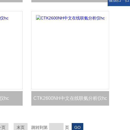
微信扫一扫
仪hc
CTK2600NH中文在线联氨分析仪hc
一页
末页
跳转到第
页