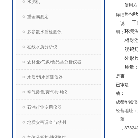
水肥机
使用方
技术参
详细
重金属测定
工
说
环境
多参数水质检测仪
明：
相对
在线水质分析仪
溴钨
外形
农林业/气象/食品类分析仪器
质量
是否
水质/污水监测仪器
已审
是
空气质量/废气检测仪
核：
成都华诚仪
石油行业专用仪器
经营地址：
：蒋
地质灾害调查与勘测
：，873240
,
气体分析检测报警仪