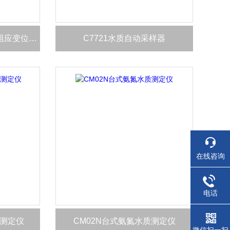
YJWBD-30/50百分表式电阻应变位移传感器（机电百分表）
C7721水质自动采样器
在线咨询
电话
质测定仪
CM02N台式氨氮水质测定仪