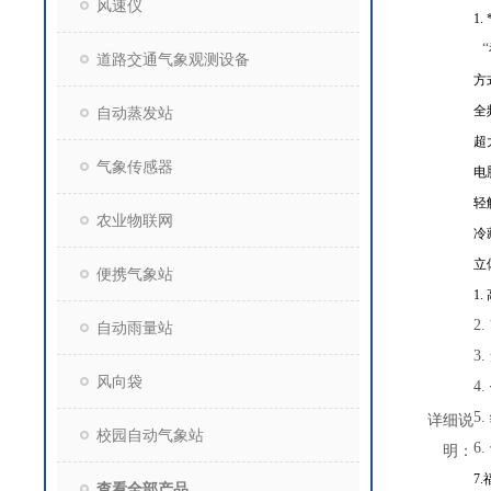
风速仪
1.
“
道路交通气象观测设备
方
全
自动蒸发站
超
气象传感器
电
轻
农业物联网
冷
立
便携气象站
1.
2.
自动雨量站
3.
风向袋
4.
5.
详细说
校园自动气象站
6.
明：
7.
查看全部产品