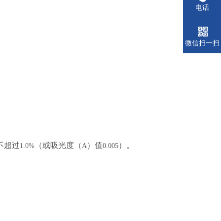
电话
微信扫一扫
不超过
（或吸光度（
）值
）。
1.0%
A
0.005