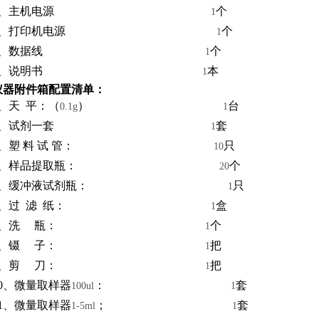
、主机电源
个
1
、打印机电源
个
1
、数据线
个
1
、说明书
本
1
仪器附件箱配置清单：
、天
平：（
）
台
0.1g
1
、试剂一套
套
1
、塑 料 试 管：
只
10
、样品提取瓶：
个
20
、缓冲液试剂瓶：
只
1
、过
滤
纸：
盒
1
、洗
瓶：
个
1
、镊
子：
把
1
、剪
刀：
把
1
0
、微量取样器
：
套
100ul
1
1
、微量取样器
；
套
1-5ml
1