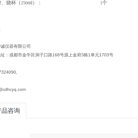
2
、烧杯（
ml
）：
个
250
1
是
华诚仪器有限公司
址：成都市金牛区洞子口路168号源上金府3栋1单元1703号
324090,
@cdhcyq.com
产品咨询