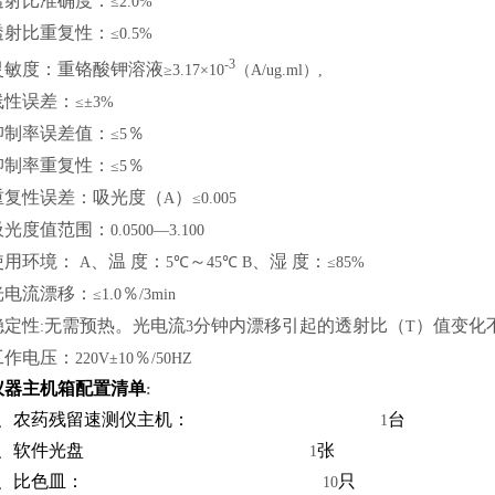
透射比准确度：
≤2.0%
透射比重复性：
≤0.5%
-3
灵敏度：重铬酸钾溶液
≥3.17×10
（A/ug.ml）,
线性误差：
≤±3%
抑制率误差值：
％
≤5
抑制率重复性：
％
≤5
重复性误差：吸光度（
）
A
≤0.005
吸光度值范围：
0.0500—3.100
使用环境：
、温 度：
～
、湿 度：
A
5℃
45℃ B
≤85%
光电流漂移：
％
≤1.0
/3min
稳定性
无需预热。光电流
分钟内漂移引起的透射比（
）值变化
:
3
T
工作电压：
％
220V±10
/50HZ
仪器主机箱配置清单
:
、农药残留速测仪主机：
台
1
、软件光盘
张
1
、比色皿：
只
10