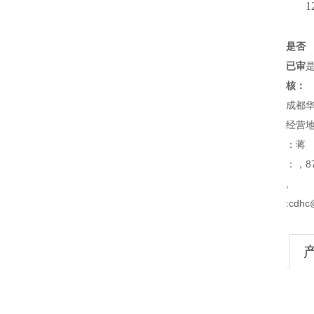
1
是否
已审
核：
成都
经营地
：蒋
：，87
,
:cdhc