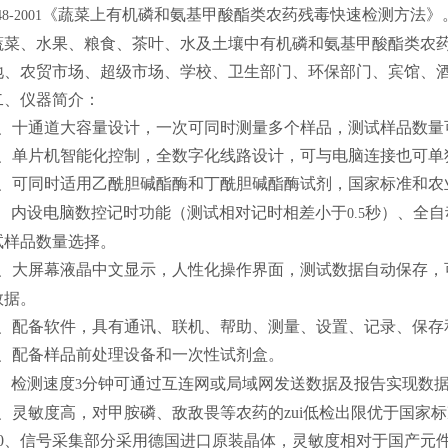
《蔬菜上有机磷和氨基甲酸酯类农药残毒快速检测方法》
48-2001
蔬菜、水果、粮食、茶叶、水及土壤中有机磷和氨基甲酸酯类农
地、农贸市场、超级市场、学校、卫生部门、环保部门、宾馆、
二、仪器简介：
、十通道大容量设计，一次可同时测量多个样品，测试样品数量
、单片机智能化控制，全数字化线路设计，可与电脑连接也可单
、可同时适用乙酰胆碱酯酶和丁酰胆碱酯酶试剂，国家标准和农
、内设电脑数控记时功能（测试相对记时相差小于
秒）、全自
0.5
试样品数量选择。
、大屏幕液晶中文显示，人性化操作界面，测试数据自动保存，
数据。
、配备软件，具有通讯、联机、帮助、测量、设置、记录、保存
、配备样品前处理设备和一次性试剂盒。
、检测速度
分钟可通过互连网或局域网发送数据及报告实现数
3
、灵敏度高，对甲胺磷、敌敌畏等农药的zui低检出限优于国家
0
、信号采集部分采用德国进口原装晶体，灵敏度相对于国产元