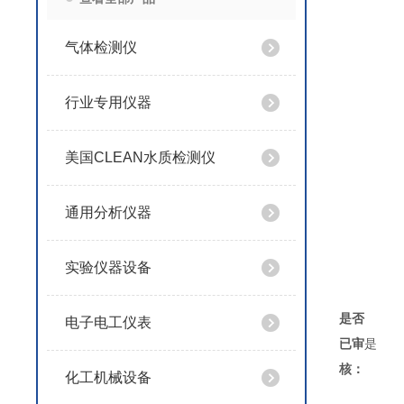
土壤
电导（
气体检测仪
酸
温度
行业专用仪器
湿度
△使
美国CLEAN水质检测仪
△
△功
通用分析仪器
△直
△体
实验仪器设备
△
是否
电子电工仪表
已审
是
核：
化工机械设备