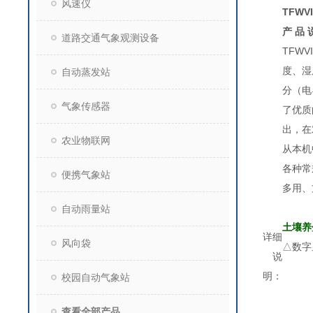
风速仪
TFWV
产 品 
道路交通气象观测设备
TFWV
度、湿
自动蒸发站
分（电
气象传感器
了优质
出，在
农业物联网
从本机
各种常
便携气象站
多用、
自动雨量站
土壤养
详细
风向袋
△数字
说
△光
明：
校园自动气象站
△
查看全部产品