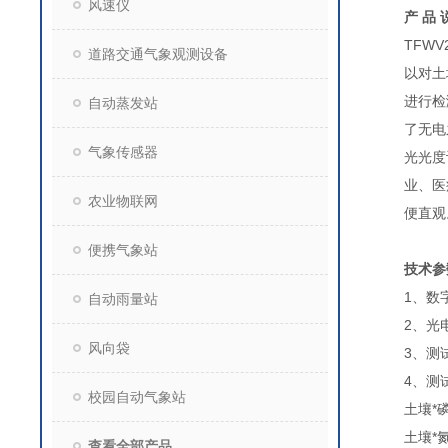
风速仪
产 品 
TFWV
道路交通气象观测设备
以对土
进行检
自动蒸发站
了无电
气象传感器
光光度
业、医
农业物联网
便直观
便携气象站
技术参
1、数
自动雨量站
2、光
风向袋
3、测试
4、测
校园自动气象站
土壤*磷
土壤*氮
查看全部产品