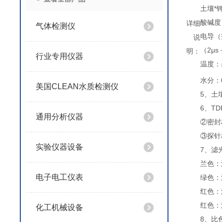
土壤*钾
酸碱度（
详细
气体检测仪
电导（盐
说
（2μs
明：
行业专用仪器
温度：
水分：0
美国CLEAN水质检测仪
5、土
6、T
通用分析仪器
②密封
③探针
实验仪器设备
7、滤
兰色：波
电子电工仪表
绿色：波
红色：波
红色：波
化工机械设备
8、比