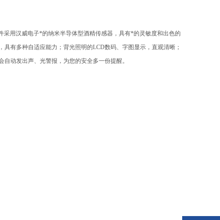
件采用汉威电子*的纳米半导体型酒精传感器，具有*的灵敏度和出色的
，具有多种自适应能力；背光照明的
LCD
数码、字图显示，直观清晰；
会自动发出声、光警报，为您的安全多一份提醒。