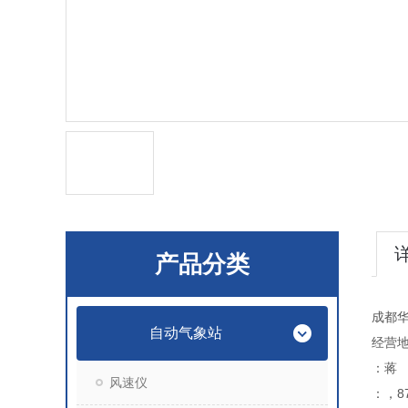
产品分类
成都
自动气象站
经营地
：蒋
风速仪
：，87