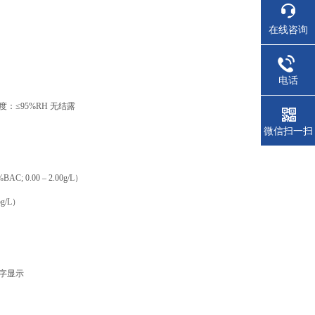
在线咨询
）
电话
度：
≤95%RH
无结露
微信扫一扫
%BAC; 0.00 – 2.00g/L）
5g/L）
字显示