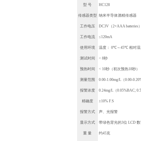
型
号
HC128
传感器类型
纳米半导体酒精传感器
工作电压
DC3V
（
2×AAA batteries
工作电流
≤120mA
使用环境
温度：
0
℃
～
45
℃
相对湿
测试时间
< 8
秒
预热时间
< 10
秒（初次预热
18
秒）
测量范围
0.00-1.00mg/L（0.00-0.20
报警浓度
0.24mg/L（0.05%BAC; 0.
精确度
±10% F.S
报警方式
声、光报警
显示方式
带绿色背光的
3
位
LCD
数
重
量
约
45
克