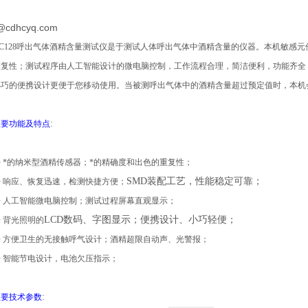
@cdhcyq.com
C128
呼出气体酒精含量测试仪是于测试人体呼出气体中酒精含量的仪器。本机敏感元
重复性；测试程序由人工智能设计的微电脑控制，工作流程合理，简洁便利，功能齐全
小巧的便携设计更便于您移动使用。当被测呼出气体中的酒精含量超过预定值时，本机
:
主要功能及特点
◆
*的纳米型酒精传感器；*的精确度和出色的重复性；
SMD装配工艺，性能稳定可靠；
◆
响应、恢复迅速，检测快捷方便；
◆
人工智能微电脑控制；测试过程屏幕直观显示；
LCD数码、字图显示；便携设计、小巧轻便；
◆
背光照明的
◆
方便卫生的无接触呼气设计；酒精超限自动声、光警报；
◆
智能节电设计，电池欠压指示；
:
主要技术参数