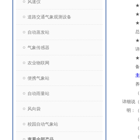
风速仪
★
★
道路交通气象观测设备
★
总
自动蒸发站
★
气象传感器
详
★
农业物联网
备
主
便携气象站
养
（
自动雨量站
详细说
（
风向袋
明：
（
（
校园自动气象站
（
（
查看全部产品