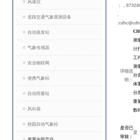
风速仪
：，873240
,
道路交通气象观测设备
:cdhc@cdh
CH
自动蒸发站
测
气象传感器
计
工
农业物联网
测
详细说
分
便携气象站
明：
体
分
自动雨量站
重
风向袋
数
校园自动气象站
是否已
是
审核：
查看全部产品