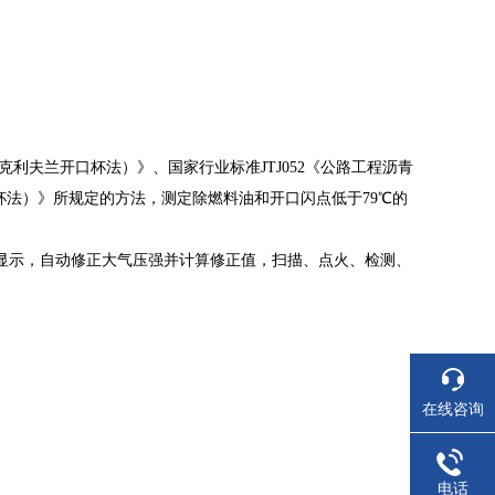
克利夫兰开口杯法）》、国家行业标准
JTJ052
《公路工程沥青
杯法）》所规定的方法，测定除燃料油和开口闪点低于
79
℃的
显示，自动修正大气压强并计算修正值，扫描、点火、检测、
在线咨询
电话