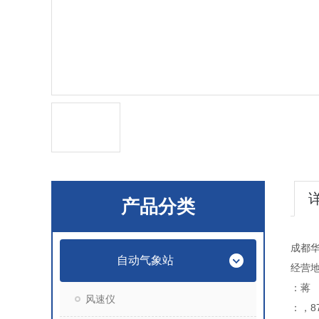
产品分类
成都
自动气象站
经营地
：蒋
风速仪
：，87