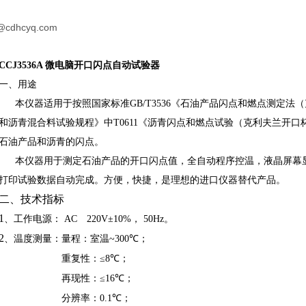
@cdhcyq.com
CCJ3536A
微电脑开口闪点自动试验器
一、用途
本仪器适用于按照国家标准
GB/T3536
《石油产品闪点和燃点测定法（
和沥青混合料试验规程》中
T0611
《沥青闪点和燃点试验（克利夫兰开口
石油产品和沥青的闪点。
本仪器用于测定石油产品的开口闪点值，全自动程序控温，液晶屏幕
打印试验数据自动完成。方便，快捷，是理想的进口仪器替代产品。
二、技术指标
1
、工作电源：
AC
220V±10%
，
50Hz
。
2
、温度测量：量程：室温
~300
℃；
重复性：
≤8
℃；
再现性：
≤16
℃；
分辨率：
0.1
℃；