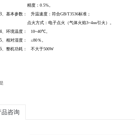
精度：
0.5%
。
3
、基本参数：
升温速度：符合
GB/T3536
标准；
点火方式：电子点火（气体火焰
3~4
㎜引火）。
4
、环境温度：
10~40
℃。
5
、相对湿度：
≤80
％。
6
、整机功耗：
不大于
500W
是
产品咨询