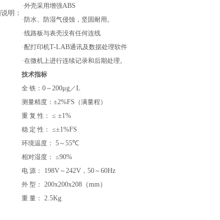
·
外壳采用增强
ABS
细说明：
·
防水、防湿气侵蚀，坚固耐用。
·
线路板与表壳没有任何连线
·
配打印机
T-LAB
通讯及数据处理软件
·
在微机上进行连续记录和后期处理。
技术指标
全 铁：
0
～
200μg
／
L
测量精度：
±2%FS
（满量程）
重 复 性：
≤ ±1%
稳 定 性：
≤±1%FS
环境温度：
5
～
55℃
相对湿度：
≤90%
电 源：
198V
～
242V
，
50
～
60Hz
外 型：
200x200x208（mm）
重 量：
2.5Kg