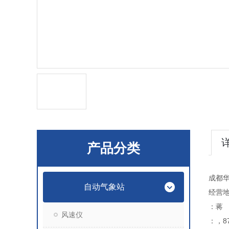
产品分类
成都
自动气象站
经营地
：蒋
风速仪
：，87