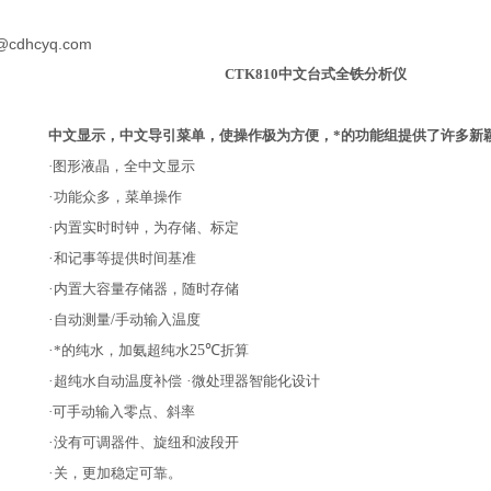
@cdhcyq.com
CTK810
中文台式全铁分析仪
中文显示，中文导引菜单，使操作极为方便，*的功能组提供了许多新
·
图形液晶，全中文显示
·
功能众多，菜单操作
·
内置实时时钟，为存储、标定
·
和记事等提供时间基准
·
内置大容量存储器，随时存储
·
自动测量
/
手动输入温度
·
*的纯水，加氨超纯水
25℃
折算
·
超纯水自动温度补偿
·
微处理器智能化设计
·
可手动输入零点、斜率
·
没有可调器件、旋纽和波段开
·
关，更加稳定可靠。