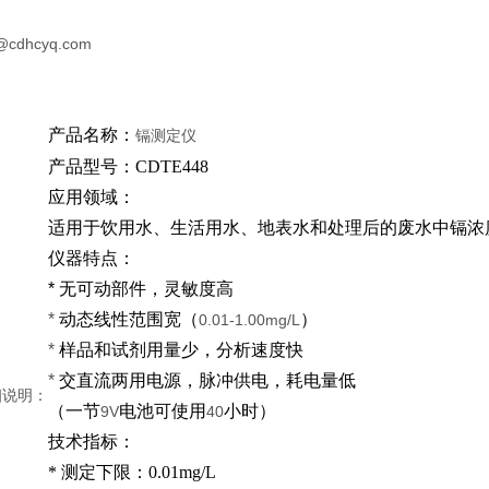
@cdhcyq.com
产品名称：
镉测定仪
产品型号：
CDTE448
应用领域：
适用于饮用水、生活用水、地表水和处理后的废水中镉浓
仪器特点：
*
无可动部件，灵敏度高
*
动态线性范围宽（
）
0.01-1.00mg/L
*
样品和试剂用量少，分析速度快
*
交直流两用电源，脉冲供电，耗电量低
细说明：
（一节
电池可使用
小时）
9V
40
技术指标：
*
测定下限：
0.01mg/L