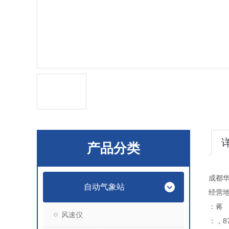
产品分类
成都
自动气象站
经营地
：蒋
风速仪
：，87