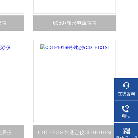
形表
6050+钳形电流表表
在线咨询
电话
记录仪
CDTE101SI钙测定仪CDTE101SI