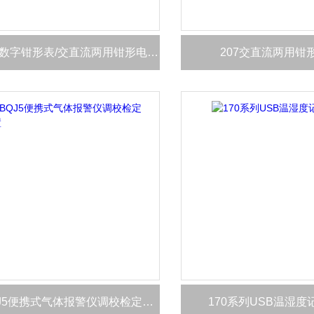
207A数字钳形表/交直流两用钳形电流表
207交直流两用钳
KBQJ5便携式气体报警仪调校检定装置
170系列USB温湿度