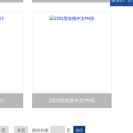
微信扫一扫
量计
2201型在线中文PH仪
一页
末页
跳转到第
页