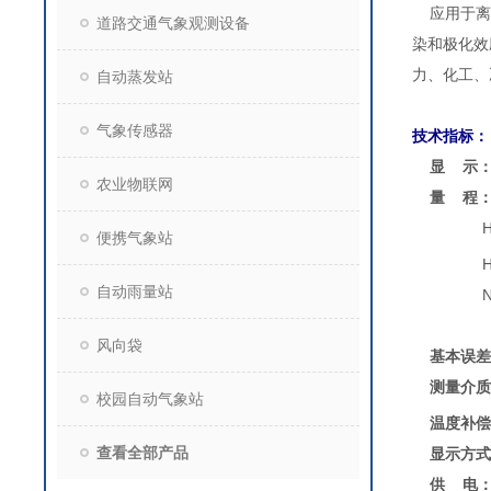
应用于离子
道路交通气象观测设备
染和极化效
力、化工、
自动蒸发站
气象传感器
技术指标：
显 示
农业物联网
量 程
便携气象站
HCl：
自动雨量站
NaCl：
（其它量
风向袋
基本误差
测量介质
校园自动气象站
温度补偿
查看全部产品
显示方式
供 电