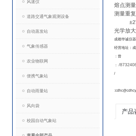
风速仪
熔点测量
测量重复
道路交通气象观测设备
±2℃（
光学放大
自动蒸发站
成都华诚仪器
气象传感器
经营地址：成
：
曾
农业物联网
/873240
：
/
便携气象站
自动雨量站
:cdhc@cdhc
风向袋
产品
校园自动气象站
查看全部产品