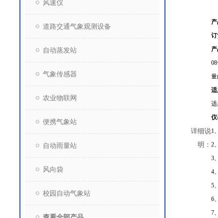
风速仪
产
道路交通气象观测设备
订
产
自动蒸发站
08
气象传感器
量
适
农业物联网
适
仪
便携气象站
详细说
1
明：
2
自动雨量站
3
风向袋
4
5
校园自动气象站
6
7
查看全部产品