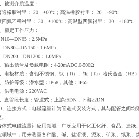
、被测介质温度：
普通橡胶衬里：
-20—+
60
；高温橡胶衬里：
-20—+
90
℃
℃
聚四氟乙稀衬里：
-30—+
100
；高温型四氟衬里：
-30—+
180
℃
℃
、额定工作压力：
DN10—DN65
：
2.5MPa
DN80—DN150
：
1.6MPa
DN200—DN1200
：
1.0MPa
、输出信号及负载电阻：
4-20mADC,0-500Ω
、电极材质：含钼不锈钢、钛（
Ti
）、钽（
Ta
）哈氏合金（
HB
、防护等级：潜水型：
IP68
，其他：
IP65
、供电电源：
220VAC
、直管段长度：管道式：上游
≥5DN
，下游
≥2DN
0
、连接方式：电磁流量计为管道式安装方式，其与配管之间均
定。
分体式电磁流量计应用领域：广泛应用于化工化纤、食品、造纸
业领域中，用来测量各种酸、碱、盐溶液、泥浆、矿浆、纸浆、