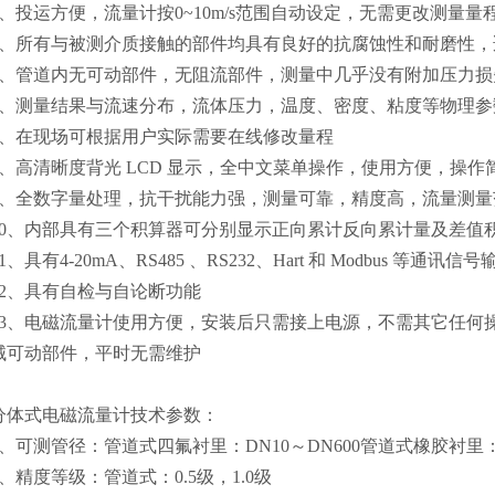
、投运方便，流量计按
0~
10m
/s
范围自动设定，无需更改测量量
、所有与被测介质接触的部件均具有良好的抗腐蚀性和耐磨性，
、管道内无可动部件，无阻流部件，测量中几乎没有附加压力损
、测量结果与流速分布，流体压力，温度、密度、粘度等物理参
、在现场可根据用户实际需要在线修改量程
、高清晰度背光
LCD
显示，全中文菜单操作，使用方便，操作
、全数字量处理，抗干扰能力强，测量可靠，精度高，流量测量
0
、内部具有三个积算器可分别显示正向累计反向累计量及差值
1
、具有
4-20mA
、
RS485
、
RS232
、
Hart
和
Modbus
等通讯信号
2
、具有自检与自论断功能
3
、电磁流量计使用方便，安装后只需接上电源，不需其它任何
械可动部件，平时无需维护
分体式电磁流量计技术参数：
、可测管径：管道式四氟衬里：
DN10
～
DN600
管道式橡胶衬里
、精度等级：管道式：
0.5
级，
1.0
级