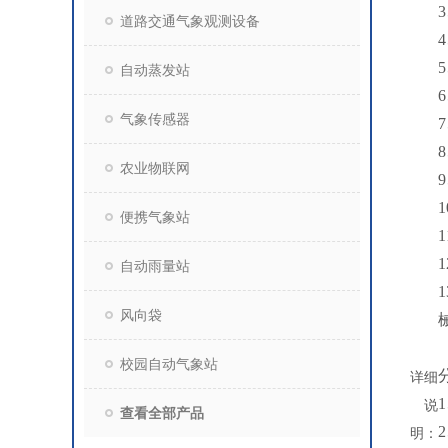
3
道路交通气象观测设备
4
5
自动蒸发站
6
气象传感器
7
8
农业物联网
9
1
便携气象站
1
1
自动雨量站
1
风向袋
校园自动气象站
详细
1
说
查看全部产品
2
明：