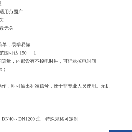
程
适用范围广
失
数无关
简单，易学易懂
范围可达
150
：
1
积算量，内部设有不掉电时钟，可记录掉电时间
输出
操作，即可输出标准信号，便于非专业人员使用。无机
：
DN40
～
DN1200
注：特殊规格可定制