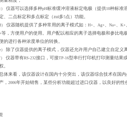
测量精度；
仪器可以选择多种
标准缓冲溶液标定电极（提供
种标准
c）
pH
10
定、二点标定和多点标定（zui多
点）功能。
5
仪器随机提供了多种常用的离子模式如：
、
、
、
d）
H+
Ag+
Na+
K+
等，方便用户的使用。用户配以相应的离子选择电极和参比电
+
便的进行各种浓度单位的转换。
除了仪器提供的离子模式，仪器还允许用户自己建立自定义
e）
仪器带有
接口，可接
型串行打印机打印测量结果
f）
RS-232
TP-16
权。
总体来看，该仪器设计在国内十分突出，该仪器综合技术在国内
产，
年开始销售，某些分析功能超过进口仪器，以良好的性
2006
是