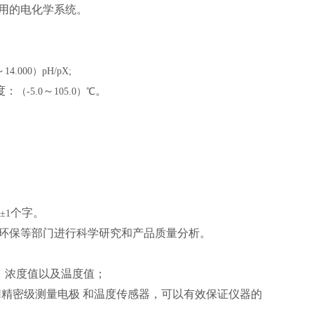
用的电化学系统。
～
14.000）pH/pX;
度：
～
。
（-5.0
105.0）℃
个字。
℃±1
环保等部门进行科学研究和产品质量分析。
、浓度值以及温度值；
用精密级测量电极
和温度传感器，可以有效保证仪器的