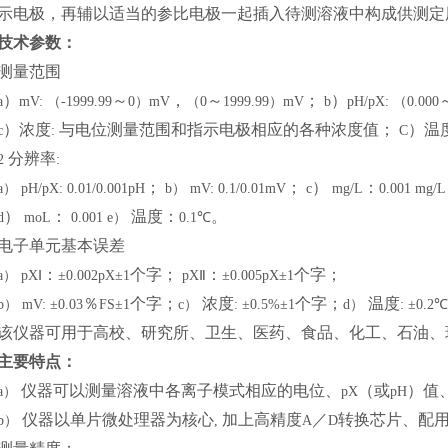
示电极，再辅以适当的参比电极一起插入待测溶液中构成供测定
技术参数：
测量范围
）
～
，
～
；
）
a
mV: （-1999.99
0）mV
（0
1999.99）mV
b
pH/pX: （0.000
）浓度
与电位测量范围和指示电极相应的各种浓度值；
）温
c
:
C
分辨率
2
:
；
；
）
：
a） pH/pX: 0.01/0.001pH
b） mV: 0.1/0.01mV
c
mg/L
0.001 mg/L
）
：
温度：
。
d
moL
0.001 e）
0.1℃
电子单元基本误差
：
个字；
：
个字；
a） pXⅠ
±0.002pX±1
pXⅡ
±0.005pX±1
％
个字；
浓度
个字；
温度
b） mV: ±0.03
FS±1
c）
: ±0.5%±1
d）
: ±0.2
该仪器可用于高校、研究所、卫生、医药、食品、化工、石油、
主要特点：
仪器可以测量溶液中各离子模式相应的电位、
（或
）值
a）
pX
pH
仪器以单片微处理器为核心
加上高精度
／
转换芯片、配
b）
,
A
D