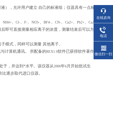
溶液），允许用户建立
自己的标液组；仪器具有一点标
在线咨询
、
、
、
、
、
、
、
、
、
NH4+
Cl-
F-
NO3-
BF4-
CN-
Cu2+
Pb2+
Ca2
极后即可直接测量相应离子的浓度，测量结束后可以方
电话
离子模式，同样可以测量
其他离子。
或与计算机通讯。
所配备的
软件已获得软件著作
REX1.0
微信扫一扫
处于，并达到*水平。该仪器从
年
月开始批试生
2006
6
价比逐步取代进口仪器。