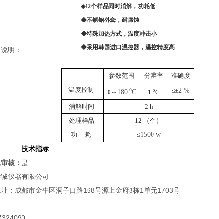
◆
12
个样品同时消解，功耗低
◆
不锈钢外套，耐腐蚀
◆
特殊加热方式，温度冲击小
◆
采用韩国进口温控器，温控精度高
细说明：
参数范围
分辨率
准确度
温度控制
o
o
≤±
2 %
0
～
180
C
1
C
消解时间
2 h
处理样品
12 （
个
）
功
耗
≤
1500 w
技术指标
已审核：
是
华诚仪器有限公司
址：成都市金牛区洞子口路168号源上金府3栋1单元1703号
324090,