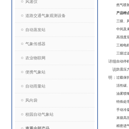
风速仪
然气喷
产品特
道路交通气象观测设备
三级、
中间及
自动蒸发站
高强度
气象传感器
三相电
三级过
农业物联网
详细
自动停
说
防震压
便携气象站
明：
过载保
活性碳
自动雨量站
油雾喷
风向袋
特殊处
手动冷
校园自动气象站
末级高
精密进
查看全部产品