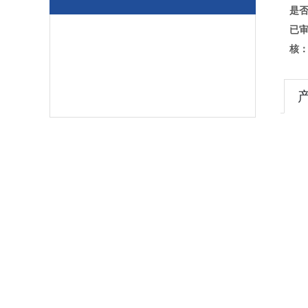
是
已
核