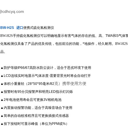
@cdhcyq.com
BW-H2S
进口
便携式硫化氢检测仪
BW-H2S
手持硫化氢检测仪可以明确地显示有害气体的存在的低、高、
TWA
和
S
气体
化氢检测仪具备了产品的优良传统，包括前沿的功能，*地操作，经久耐用。
BW-H2S
品。
▲
防护等级
IP66/67
高防水防尘设计，适合于恶劣环境下使用
▲LCD
连续实时地显示气体浓度
-
需要背景光时将会自动打开
克
）携带使用方便
▲
体积小重量轻（
28*50*95
毫米
/
82
▲
报警时有
95
分贝报警声和明亮
LED
指示灯闪烁
▲2
年电池使用寿命且可更换
3V
相机电池
▲
内置振动报警功能，适合于高噪音场合下使用
▲
简单的自动校准程序且可更换插接式传感器
▲
按下按钮时可显示峰值（单位为
PPM
或
%
）