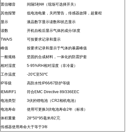
置信嘟音
间隔
5
秒钟（现场可选择开关）
其他报警
低电池电量，关闭警告，传感器故障，超量程
显示
液晶数字显示读数和状态显示
读数
开机自检后显示气体的成分
/
浓度
TWA/S
可按要求记录和显示
峰值
按要求记录和显示于气体的暴露峰值
一般规格
坚固的合成材料，一体化的防震护套
相对湿度
5-95%RH
相对湿度（非冷凝）
工作温度
-20
℃
至
50
℃
IP
等级
高防水性
IP66/67
防护等级
IEMI/RF1
符合
EMC Directive 89/336EEC
电池类型
3
伏的锂电池（
CR2
相机电池）
电池寿命
使用可更换
3
伏电池寿命
2
年（标准）
克
体积重量
28*50*95
毫米
/
82
传感器使用寿命
大于等于
3
年