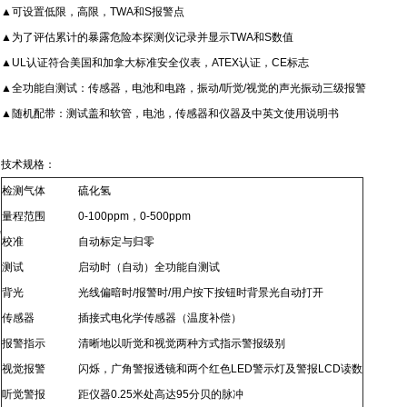
▲
可设置低限，高限，
TWA
和
S
报警点
▲
为了评估累计的暴露危险本探测仪记录并显示
TWA
和
S
数值
▲UL
认证符合美国和加拿大标准安全仪表，
ATEX
认证，
CE
标志
▲
全功能自测试：传感器，电池和电路，振动
/
听觉
/
视觉的声光振动三级报警
▲
随机配带：测试盖和软管，电池，传感器和仪器及中英文使用说明书
技术规格：
检测气体
硫化氢
细
量程范围
0-100ppm
，
0-500ppm
说
校准
自动标定与归零
：
测试
启动时（自动）全功能自测试
背光
光线偏暗时
/
报警时
/
用户按下按钮时背景光自动打开
传感器
插接式电化学传感器
（
温度补偿
）
报警指示
清晰地以听觉和视觉两种方式指示警报级别
视觉报警
闪烁，广角警报透镜和两个红色
LED
警示灯及警报
LCD
读数
听觉警报
距仪器
0.25
米处高达
95
分贝的脉冲