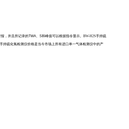
警报，并且所记录的
TWA
、
S
和峰值可以根据指令显示。
BW-H2S
手持硫
手持硫化氢检测仪价格是当今市场上所有进口单一气体检测仪中的产