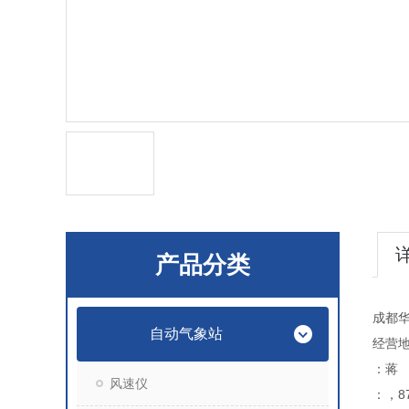
产品分类
成都
自动气象站
经营地
：蒋
风速仪
：，87