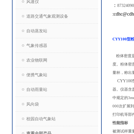
风速仪
：
87324090
:cdhc@cdh
道路交通气象观测设备
自动蒸发站
CYY100
型
气象传感器
粉体密度
农业物联网
度。粉体密
量杯，称出
便携气象站
CYY100
自动雨量站
器。仪器含
中规定的
3m
风向袋
000
次扩展
打印机等部
校园自动气象站
性能指标
被测试样重
查看全部产品