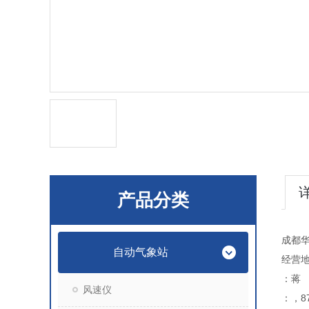
产品分类
成都
自动气象站
经营地
：蒋
风速仪
：，87