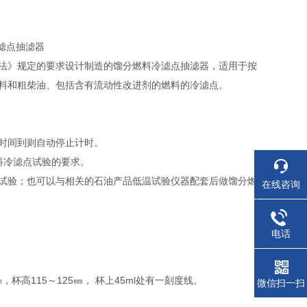
冷滤点抽滤器
测定法》规定的要求设计制造的馏分燃料冷滤点抽滤器，适用于按
机燃料和粗柴油、包括含有流动性改进剂的燃料的冷滤点。
时间到则自动停止计时。
燃料冷滤点试验的要求。
试验；也可以与相关的石油产品低温试验仪器配套后做馏分燃
在线咨询
电话
，杯高115～125㎜， 杯上45ml处有一刻度线。
微信扫一扫