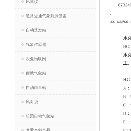
风速仪
：，873240
,
道路交通气象观测设备
:cdhc@cdh
自动蒸发站
水
气象传感器
HC
水
农业物联网
工
便携气象站
HC
自动雨量站
：
A
：
B
风向袋
：
C
：
D
校园自动气象站
：
E
：
查看全部产品
F