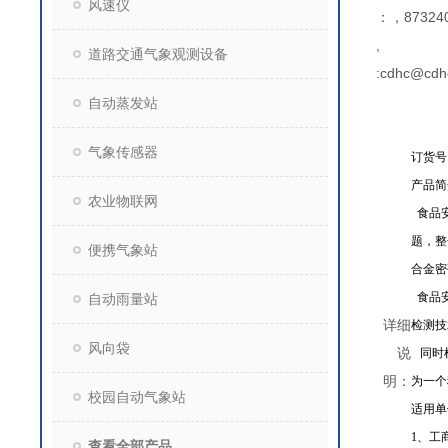
风速仪
：，873240
,
道路交通气象观测设备
:cdhc@cdh
自动蒸发站
气象传感器
订货号：
产品简
农业物联网
食品
题，整
便携气象站
合金密
食品
自动雨量站
详细
检测技
风向袋
说
同时根
明：
为一个
校园自动气象站
适用单
1
、工
查看全部产品