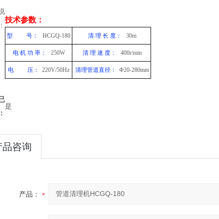
说
技术参数：
：
型
号：
HCGQ-180
清 理 长 度：
30m
电 机 功 率：
250W
清 理 速 度：
400r/min
电
压：
220V/50Hz
清理管道直径：
Φ20
-280mm
已
是
：
产品咨询
产品：