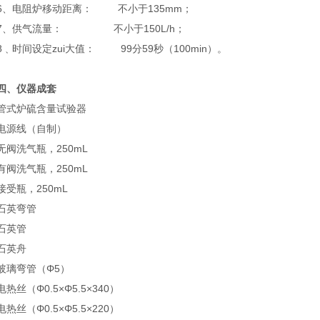
6、电阻炉移动距离： 不小于135mm；
7、供气流量： 不小于150L/h；
8﹑时间设定zui大值： 99分59秒（100min）。
四、仪器成套
管式炉硫含量试验器
电源线（自制）
无阀洗气瓶，250mL
有阀洗气瓶，250mL
接受瓶，250mL
石英弯管
石英管
石英舟
玻璃弯管（Φ5）
电热丝（Φ0.5×Φ5.5×340）
电热丝（Φ0.5×Φ5.5×220）