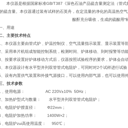
本仪器是根据国家标准GB/T387《深色石油产品硫含量测定法（管
的硫含量。本仪器通过装有试样的石英舟，在定流量的净化的高温热空气
酸酐充分吸收，生成的硫酸用*
一、用途
二、主要技术特点
1、本仪器主要由管式炉﹑炉温控制仪﹑空气流量指示装置、显示装置等
2、采用单片机组成智能控制系统，检测时间、炉体移动、到时报警等功
3、按要求设置好炉体移动方式后，仪器按照试验程序的要求，炉体会自
4、本仪器设计有水平型并列双管管式电阻炉，可同时对2个试样进行试
5、设有内置供气装置和外接气源接口，可以使用内部气源，也可以使用
三、技术参数
1﹑使用电源： AC 220V±10% 50Hz；
2、加热炉型式与数量： 水平型并列双管管式电阻炉；
3、电阻炉炉膛直径： Φ22mm；
4﹑电阻炉加热功率： 1400W×2；
5﹑电阻炉zui高使用温度： 950℃；