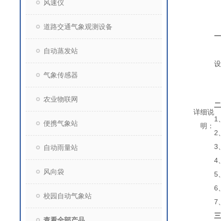
风速仪
道路交通气象观测设备
一
本
自动蒸发站
设
气象传感器
农业物联网
二
详细说
1
便携气象站
明：
2
3
自动雨量站
4
风向袋
5
6
校园自动气象站
7
三
查看全部产品