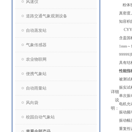
风速仪
粉体
真密度
道路交通气象观测设备
知容积
CYY
自动蒸发站
含盖国
气象传感器
1mm
～
99999
农业物联网
具有结
性能指
便携气象站
被测试
振实试
自动雨量站
详细
单次振
说
风向袋
电机允
明：
振动频率
校园自动气象站
振动幅度
重复性
查看全部产品