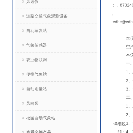
风速仪
：，873240
,
道路交通气象观测设备
:cdhc@cdh
自动蒸发站
本
气象传感器
空
本
农业物联网
一
1
、
便携气象站
2
、
自动雨量站
3
、
二
风向袋
1
、
2
、
校园自动气象站
3
、
详细说
4
明：
、
查看全部产品