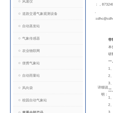
风速仪
：，873240
,
道路交通气象观测设备
:cdhc@cdh
自动蒸发站
气象传感器
带
本
农业物联网
研
一
便携气象站
1
自动雨量站
2
3
详细说
风向袋
二
明：
1
校园自动气象站
2
3
查看全部产品