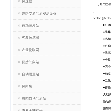
风速仪
：，873240
,
道路交通气象观测设备
:cdhc@cdh
HCM
自动蒸发站
●
防爆
气象传感器
●
高精
●
自动
农业物联网
●
防高
●
全软
便携气象站
●
两个
●
独立
自动雨量站
●
二线
风向袋
●
传输
无线
校园自动气象站
险场
报警
查看全部产品