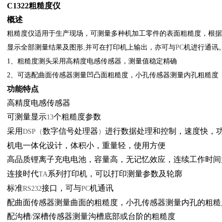
C1322粗糙度仪
概述
粗糙度仪适用于生产现场，可测量多种机加工零件的表面粗糙度，根据
显示全部测量结果及图形
,
并可在打印机上输出，亦可与
PC
机进行通讯
1
、粗糙度测头采用高精度电感传感器，测量值稳定精确
2
、可选配曲面传感器测量凹凸面粗糙度，小孔传感器测量内孔粗糙度
功能特点
高精度电感传感器
可测量显示
个粗糙度参数
13
采用
数字信号处理器
进行数据处理和控制，速度快，
DSP（
）
机电一体化设计，体积小，重量轻，使用方便
高品质锂离子充电电池，容量高，无记忆效应，连续工作时间
连接时代
系列打印机，可以打印测量参数及轮廓
TA
标准
接口，可与
机通讯
RS232
PC
配曲面传感器测量曲面的粗糙度，小孔传感器测量内孔的粗糙
配沟槽
深槽传感器测量沟槽底部或台阶的粗糙度
/