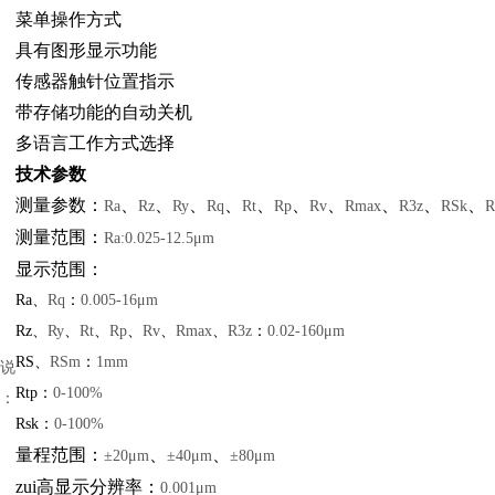
菜单操作方式
具有图形显示功能
传感器触针位置指示
带存储功能的自动关机
多语言工作方式选择
技术参数
测量参数：
、
、
、
、
、
、
、
、
、
、
Ra
Rz
Ry
Rq
Rt
Rp
Rv
Rmax
R3z
RSk
R
测量范围：
Ra:0.025-12.5μm
显示范围：
Ra
、
Rq
：
0.005-16μm
Rz
、
Ry
、
Rt
、
Rp
、
Rv
、
Rmax
、
R3z
：
0.02-160μm
RS
、
RSm
：
1mm
说
Rtp
：
0-100%
：
Rsk
：
0-100%
量程范围：
、
、
±20μm
±40μm
±80μm
zui高显示分辨率：
0.001μm