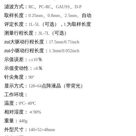
滤波方式：
、
、
、
RC
PC-RC
GAUSS
D-P
取样长度：
、
、
、自动
0.25mm
0.8mm
2.5mm
评定长度：
（可选），
为取样长度
1L-5L
L
测量行程长度：
（可选）
3L-7L
zui大驱动行程长度：
17.5mm/0.71inch
zui小驱动行程长度：
1.3mm/0.052inch
示值误差：
％
≤±10
示值变动性：
％
≤6
针尖角度：
90°
显示方式：
点阵液晶（带背光）
128×64
工作环境：
温度：
0ºC- 40ºC
相对湿度：＜
90%
重量：
440g
外型尺寸：
140×52×48mm