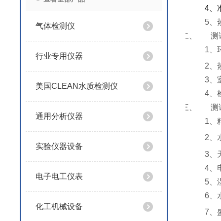
4
、
5
、
气体检测仪
二、
测
1
、
行业专用仪器
2
、
3
、
美国CLEAN水质检测仪
4
、
三、
测
通用分析仪器
1
、
2
、
实验仪器设备
3
、
4
、
电子电工仪表
5
、
6
、
化工机械设备
7
、