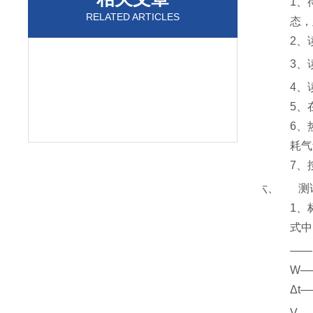
1
、
RELATED ARTICLES
态，
2
、
3
、
4
、
5
、
6
、
耗气
7
、
六、
测
1
、
式中
——
W—
Δt