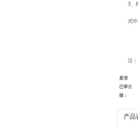
3
、
式中
注：
是否
已审
是
核：
产品