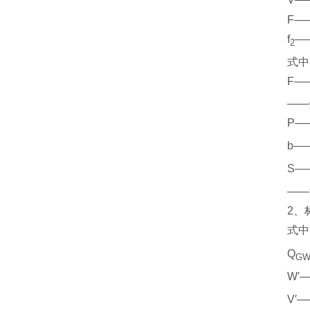
V—
F—
f
—
2
式中
F—
——
P—
b—
S—
——
2
、
式中
Q
G
W′
V′