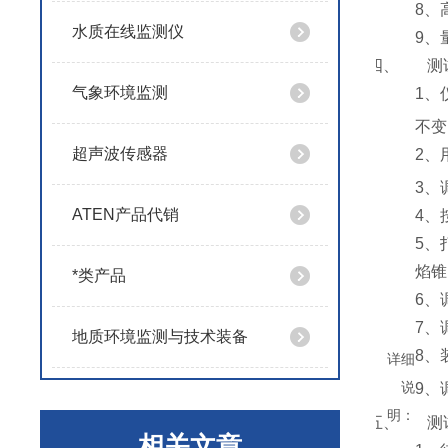
8
、
水质在线监测仪
9
、
四、
测
气象环境监测
1
、
不变
超声波传感器
2
、
3
、
ATEN产品代销
4
、
5
、
焰锥
*类产品
6
、
7
、
地质环境监测与技术装备
8
、
详细
说
9
、
明：
五、
测
相关文章