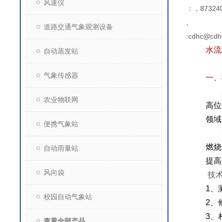
风速仪
：，873240
,
道路交通气象观测设备
:cdhc@cdh
水流
自动蒸发站
气象传感器
一、
水
农业物联网
高位
领域
便携气象站
燃烧
自动雨量站
提高
风向袋
技
1
、
校园自动气象站
2
、
3
、
查看全部产品