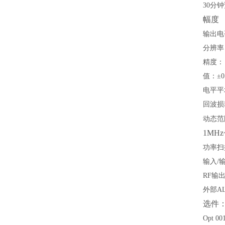
30
分钟
幅度
输出电
分辨率
精度：
值：
±0
电平平
回波损
动态范
1MHz
功率扫
输入
/
RF
输
外部
A
选件
Opt 00