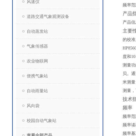
风速仪
频率范
产品
道路交通气象观测设备
产品信
主要
自动蒸发站
的校准
气象传感器
HP856
度和
10
农业物联网
测量功
贝。通
便携气象站
米测量
自动雨量站
测量，
技术
风向袋
频率
频率范
校园自动气象站
频率读
频率基
查看全部产品