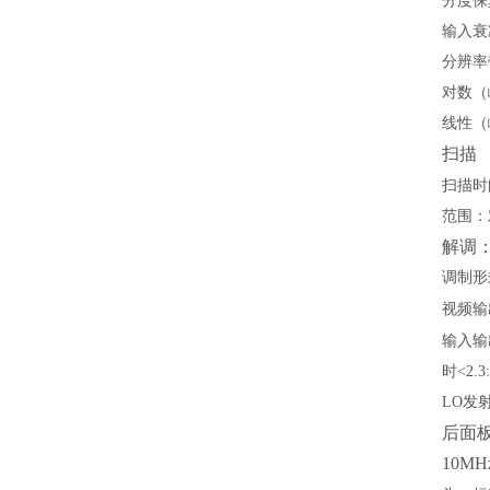
分度保
输入衰
分辨率
对数
（
线性
（
扫描
扫描时
范围：
解调
调制形
视频输
输入输
时
<2.3
LO
发
后面
10MH