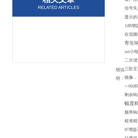
RELATED ARTICLES
信号失
显示的
1dB
增
在混频
寄生
zui小
二次谐
三阶互
细说
镜像，
明：
<-60d
剩余响
幅度
频率响
校准精
IF
增益