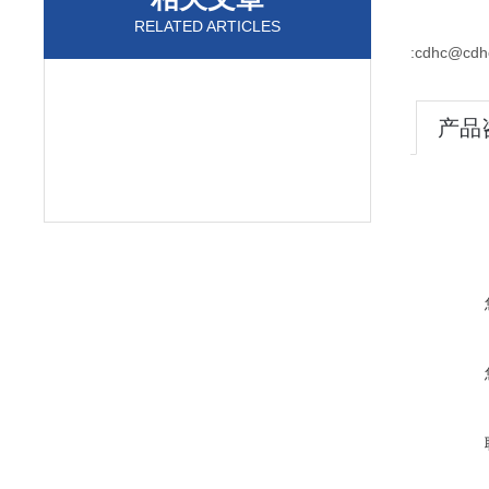
RELATED ARTICLES
:cdhc@cdh
产品