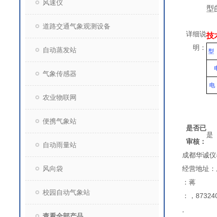
风速仪
型
道路交通气象观测设备
详细说
技
明：
自动蒸发站
型
气象传感器
电
农业物联网
便携气象站
是否已
是
审核：
自动雨量站
成都华诚仪
风向袋
经营地址：
：蒋
校园自动气象站
：，873240
,
查看全部产品