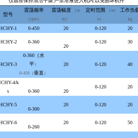
2.
仪器应保持清洁干燥
严禁溶液进入机内
以免损坏机件
,
,
.
震荡频率
震荡幅度
定时范围
工作负
（m
（mi
型号
（rpm）
m）
n）
kg
HCHY-1
0-450
20
0-120
20
HCHY-2
0-360
0-120
30
20
0-360（
水
平
HCHY-3
20
0-120
40
）
垂直
0-450（
）
CHY-4/k
0-120
20
s
0-360
20
HCHY-5
20
0-120
20
0-300
HCHY-6
20
0-120
50
0-260