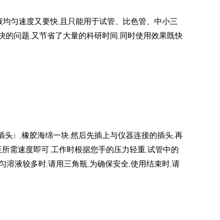
液均匀速度又要快
且只能用于试管、比色管、中小三
,
决的问题
又节省了大量的科研时间
同时使用效果既快
,
,
插头
橡胶海绵一块
然后先插上与仪器连接的插头
再
）,
,
,
至所需速度即可
工作时根据您手的压力轻重
试管中的
.
,
匀溶液较多时
请用三角瓶
为确保安全
使用结束时
请
,
,
,
,