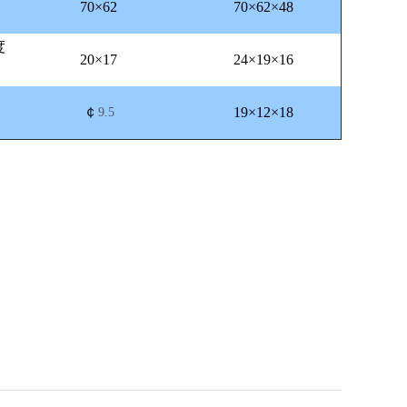
70×62
70×62×48
度
20×17
24×19×16
￠
19×12×18
9.5