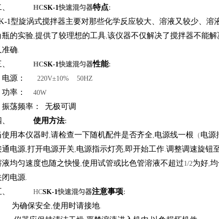
二、
特点
HC
SK-1
快速混匀器
:
K-1
型旋涡式搅拌器主要对那些化学反应较大、溶液又较少、溶
角瓶的实验
提供了较理想的工具
该仪器不仅解决了搅拌器不能解
,
,
又准确
.
三、
性能
HC
SK-1
快速混匀器
:
.
电源：
220V±10% 50HZ
.
功率：
40W
.
振荡频率：
无极可调
四、
使用方法
:
当使用本仪器时
请检查一下随机配件是否齐全
电源线一根
电源
,
,
（
接通电源
打开电源开关
电源指示灯亮
即开始工作
调整调速旋钮
,
,
,
.
溶液均匀速度也随之快慢
使用试管或比色管溶液不超过
为好
均
,
1/2
,
关闭电源
.
五、
注意事项
HC
SK-1
快速混匀器
:
1.
为确保安全
使用时请接地
,
.