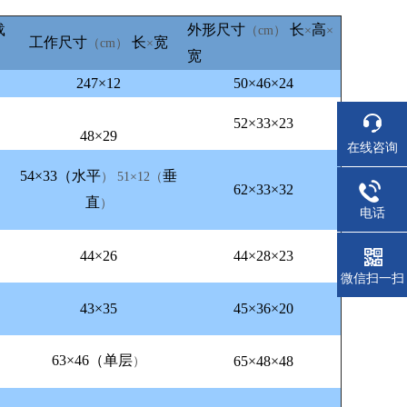
载
外形尺寸
长
高
（cm）
×
×
工作尺寸
长
宽
（cm）
×
宽
247×12
50×46×24
52×33×23
48×29
在线咨询
54×33（
水平
垂
） 51×12（
62×33×32
直
）
电话
44×26
44×28×23
微信扫一扫
43×35
45×36×20
63×46（
单层
65×48×48
）