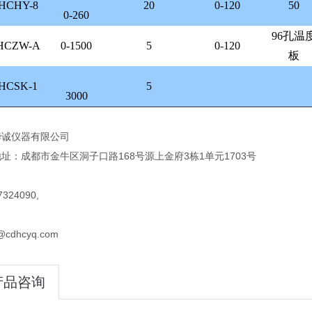
HCHY-8
20
0-120
50
0-260
96
孔温
HCZW-A
0-1500
5
0-120
板
HCSK-1
5
3000
华诚仪器有限公司
址：成都市金牛区洞子口路168号源上金府3栋1单元1703号
324090,
@cdhcyq.com
产品咨询