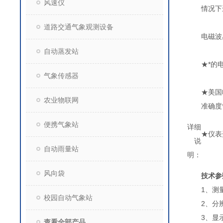
风速仪
情况下
道路交通气象观测设备
电磁波
自动蒸发站
★*的
气象传感器
★美国
农业物联网
准确度
便携气象站
详细
★仪表
说
自动雨量站
明：
风向袋
技术参
1、测
校园自动气象站
2、分
3、显
查看全部产品