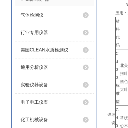
3.
应用：
气体检测仪
材
料
行业专用仪器
代
码
美国CLEAN水质检测仪
C
d
北美
通用分析仪器
0
扭叶
0
黑色
实验仪器设备
标
大叶
准
型
电子电工仪表
C
详细
d
常桉
化工机械设备
说
0
心木