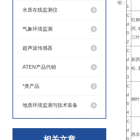
明：
1
水质在线监测仪
C
红柳
d
冈,
气象环境监测
0
三叶
2
超声波传感器
C
d
新西
ATEN产品代销
0
松,
3
*类产品
C
d
桐叶
0
地质环境监测与技术装备
4
C
d
西非
相关文章
0