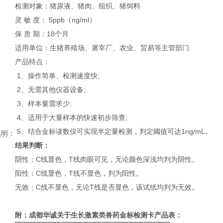
检测对象：猪尿液、猪肉、组织、猪饲料
灵 敏 度： 5ppb（ng/ml）
保 质 期：18个月
适用单位：生猪养殖场、屠宰厂、农业、贸易等主管部门
产品特点：
1、操作简单、检测速度快;
2、无需其他仪器设备;
3、样本量需求少;
4、适用于大量样本的快速初步筛查;
5、结合金标读数仪可实现半定量检测，判定阈值可达1ng/mL。
说明：
结果判断：
阴性：C线显色，T线肉眼可见，无论颜色深浅均判为阴性。
阳性：C线显色，T线不显色，判为阳性。
无效：C线不显色，无论T线是否显色，该试纸均判为无效。
附：成都华诚关于生长激素类兽药金标检测卡产品表：