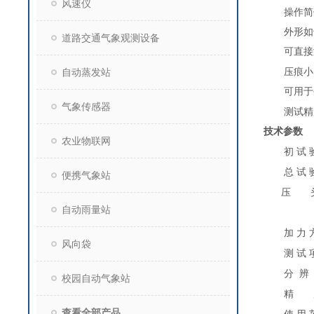
风速仪
操作简
外形如
道路交通气象观测设备
可直接
自动蒸发站
压痕小
可用于
气象传感器
测试精
技术参数
农业物联网
初
试
总
试
便携气象站
压
自动雨量站
加
力
风向袋
测
试
分
辨
校园自动气象站
精
查看全部产品