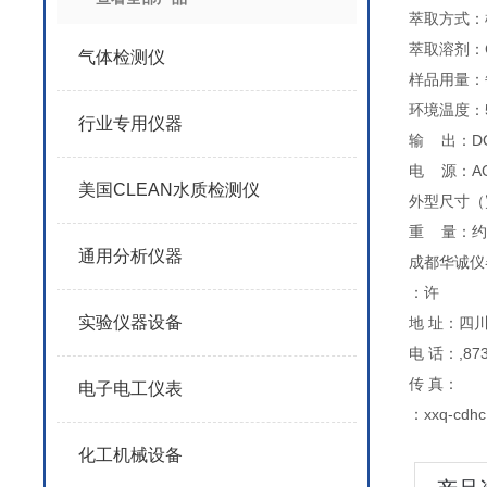
萃取方式：
萃取溶剂：CC
气体检测仪
样品用量：每
环境温度：
行业专用仪器
输 出：DC
电 源：AC 
美国CLEAN水质检测仪
外型尺寸（宽
重 量：约1
通用分析仪器
成都华诚仪
：许
实验仪器设备
地 址：四川
电 话：,873
传 真：
电子电工仪表
：xxq-cdh
化工机械设备