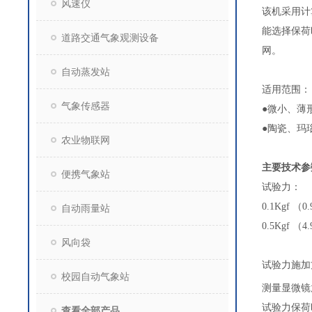
风速仪
该机采用计
能选择保荷
道路交通气象观测设备
网。
自动蒸发站
适用范围：
气象传感器
●微小、薄
●陶瓷、玛
农业物联网
主要技术参
便携气象站
试验力： 0.0
0.1Kgf （
自动雨量站
0.5Kgf （
风向袋
试验力
校园自动气象站
测量显微
试验力保
查看全部产品