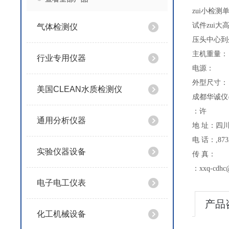
zui小检
试件zu
气体检测仪
压头中心
主机重
行业专用仪器
电源：
外型尺寸：（
美国CLEAN水质检测仪
成都华诚仪
：许
通用分析仪器
地 址：四川
电 话：,8732
实验仪器设备
传 真：
：xxq-cdhc
电子电工仪表
产品
化工机械设备