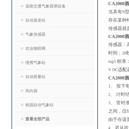
CA2000
酒
道路交通气象观测设备
当具有
N
存在某种
自动蒸发站
传感器就
气象传感器
CA2000
酒
传感器：
农业物联网
时间：
20
校准
mg/l
便携气象站
适配
V DC
自动雨量站
CA2000
酒
1
、 按下
风向袋
、 计时
2
、 管对
3
校园自动气象站
之间，仅
查看全部产品
由于在该
、若从吹
4