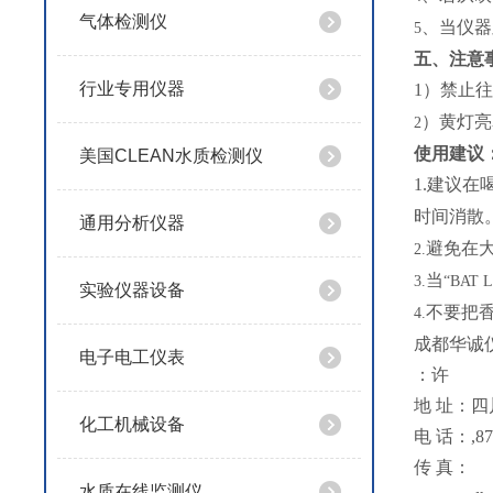
气体检测仪
、当仪器
5
五、注意
行业专用仪器
1
）禁止往
）黄灯亮
2
使用建议
美国CLEAN水质检测仪
1.
建议在
时间消散
通用分析仪器
避免在
2.
当
3.
“BAT 
实验仪器设备
不要把
4.
成都华诚
电子电工仪表
：许
地 址：四
化工机械设备
电 话：,873
传 真：
水质在线监测仪