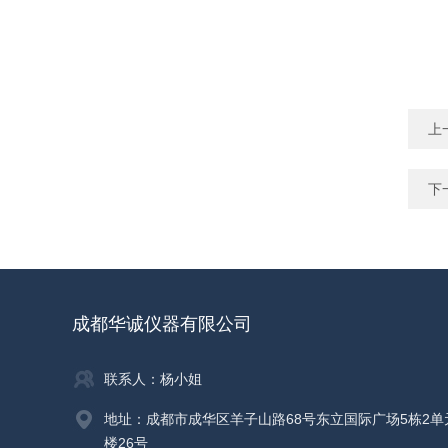
上
下
成都华诚仪器有限公司
联系人：杨小姐
地址：成都市成华区羊子山路68号东立国际广场5栋2单
楼26号