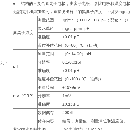
● 结构的三复合氟离子电极，由离子电极、参比电极和温度电
无需搅拌和添加试剂，直接测出样品的氟离子浓度，可切换mg/L,
测量范围
电计：（0.00~9.00）pF；配套：（1.0
显示单位
mg/L, ppm, pF
氟离子浓度
准确度
±0.01 pF
温度补偿范围
（0~80）℃ （自动）
测量范围
（0~14.00）pH
分辨率
0.1/0.01pH
说明：
pH
准确度
±0.01 pH
温度补偿范围
（0~100）℃ （自动）
测量范围
±1999mV
mV（ORP）
分辨率
1mV
准确度
±0.1%FS
数据储存
200组
储存内容
编号，测量值，测量单位和温度值。
其它技术参数
电源
AA电池2节（1.5V×2）